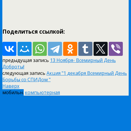
Поделиться ссылкой:
предыдущая запись
13 Ноября- Всемирный День
Доброты!
следующая запись
Акция "1 декабря Всемирный День
Борьбы со СПИДом "
Наверх
мобильн.
компьютерная