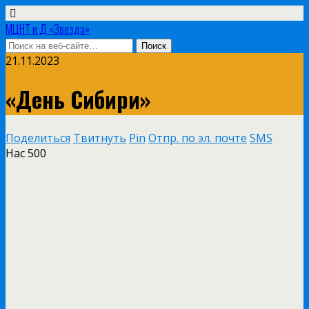
МЦНТ и Д «Звезда»
21.11.2023
«День Сибири»
Поделиться
Твитнуть
Pin
Отпр. по эл. почте
SMS
Нас
500