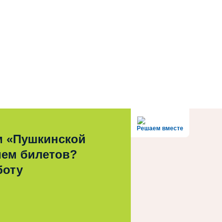
Решаем вместе
м «Пушкинской
ием билетов?
боту