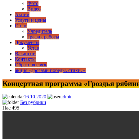
Фото
Видео
Акции
Услуги и цены
О нас
Учредитель
График работы
Документы
Устав
Вакансии
Контакты
Обратная связь
акция «дрогами победы. стихи. «
Концертная программа «Гроздья рябин
МЦНТ и Д «Звезда»
16.10.2020
admin
Без рубрики
Нас
495