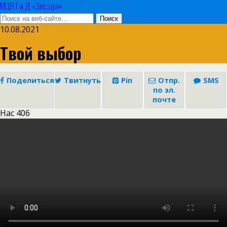
МЦНТ и Д «Звезда»
10.08.2021
Твой выбор
Поделиться
Твитнуть
Pin
Отпр.
SMS
по эл.
почте
Нас
406