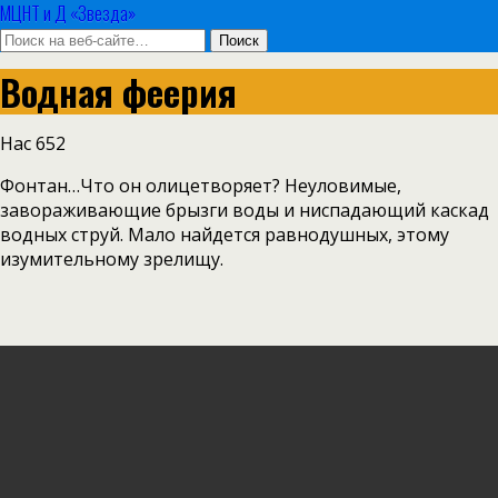
МЦНТ и Д «Звезда»
Водная феерия
Нас
652
Фонтан…Что он олицетворяет? Неуловимые,
завораживающие брызги воды и ниспадающий каскад
водных струй. Мало найдется равнодушных, этому
изумительному зрелищу.