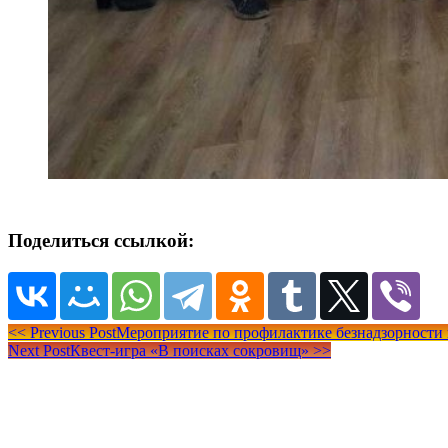
Поделиться ссылкой:
Навигация
<<
Previous Post
Мероприятие по профилактике безнадзорности
Next Post
Квест-игра «В поисках сокровищ»
>>
по
записям