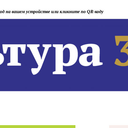
од
на вашем устройстве или кликните по
QR-код
у