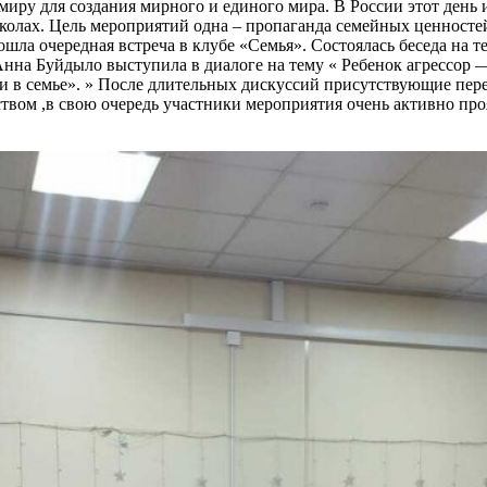
ру для создания мирного и единого мира. В России этот день и
школах. Цель мероприятий одна – пропаганда семейных ценносте
ошла очередная встреча в клубе «Семья». Состоялась беседа на
Анна Буйдыло выступила в диалоге на тему « Ребенок агрессор
 в семье». » После длительных дискуссий присутствующие пере
ом ,в свою очередь участники мероприятия очень активно проя