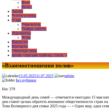
Фото
Видео
Акции
Услуги и цены
О нас
Учредитель
График работы
Документы
Устав
Вакансии
Контакты
Обратная связь
акция «дрогами победы. стихи. «
«Взаимоотношения полов»
МЦНТ и Д «Звезда»
15.05.2025
11.07.2025
admin
Без рубрики
Нас
379
Международный день семей — отмечается ежегодно 15 мая нач
дня ставит целью обратить внимание общественности стран н
Тема Всемирного дня семьи 2025 года — « Один мир, одна сем