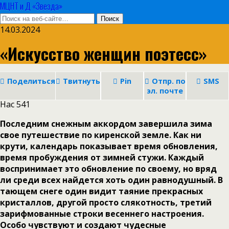
МЦНТ и Д «Звезда»
14.03.2024
«Искусство женщин поэтесс»
Поделиться
Твитнуть
Pin
Отпр. по
SMS
эл. почте
Нас
541
Последним снежным аккордом завершила зима
свое путешествие по киренской земле. Как ни
крути, календарь показывает время обновления,
время пробуждения от зимней стужи. Каждый
воспринимает это обновление по своему, но вряд
ли среди всех найдется хоть один равнодушный. В
тающем снеге один видит таяние прекрасных
кристаллов, другой просто слякотность, третий
зарифмованные строки весеннего настроения.
Особо чувствуют и создают чудесные