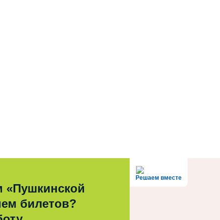
Решаем вместе
м «Пушкинской
ием билетов?
боту