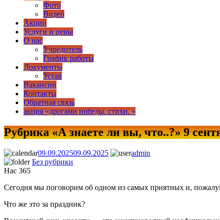
Фото
Видео
Акции
Услуги и цены
О нас
Учредитель
График работы
Документы
Устав
Вакансии
Контакты
Обратная связь
акция «дрогами победы. стихи. «
Рубрика «А знаете ли вы, что..?» 9 се
МЦНТ и Д «Звезда»
09.09.2025
09.09.2025
admin
Без рубрики
Нас
365
Сегодня мы поговорим об одном из самых приятных и, пожалуй
Что же это за праздник?