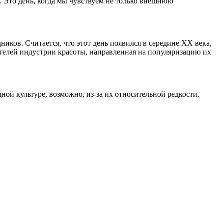
 Это день, когда мы чувствуем не только внешнюю
иков. Считается, что этот день появился в середине ХХ века,
еятелей индустрии красоты, направленная на популяризацию их
ой культуре, возможно, из-за их относительной редкости.