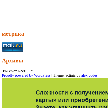
метрика
Архивы
Архивы
Proudly powered by WordPress
|
Theme: actinia by
alex-codes
.
Сложности с получение
карты» или приобретен
Знаете, как улучшить ра