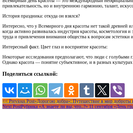
Всемирный день красоты — это международный неофициальный 
привлекательность, но и внутреннюю гармонию, талант, искусст
История праздника: откуда он взялся?
Интересно, что у Всемирного дня красоты нет такой древней ил
когда активно развивалась индустрия красоты, косметология и
труда и привлечения внимания общества к вопросам эстетики и 
Интересный факт. Цвет глаз и восприятие красоты:
Некоторые исследования предполагают, что люди с голубыми гл
Однако красота — понятие субъективное, и в разных культурах
Поделиться ссылкой:
Навигация
<<
Previous Post
«Дорогою добра»: Путешествие в мир доброты и
Next Post
Рубрика «А знаете ли вы, что..?» 11 сентября «День г
по
записям