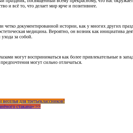
праздник, посвящённый всему прекрасному, что нас окружает.
во и всё то, что делает мир ярче и позитивнее.
и четко документированной истории, как у многих других праздн
 эстетическая медицина. Вероятно, он возник как инициатива д
ухода за собой.
азами могут восприниматься как более привлекательные в западн
 предпочтения могут сильно отличаться.
 веселья для третьеклассников!
ранёного стакана»
>>