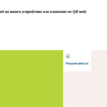
од
на вашем устройстве или кликните по
QR-код
у
Решаем вместе