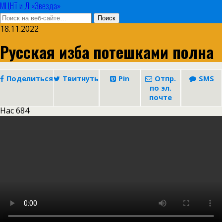
МЦНТ и Д «Звезда»
18.11.2022
Русская изба потешками полна
Поделиться
Твитнуть
Pin
Отпр.
SMS
по эл.
почте
Нас
684