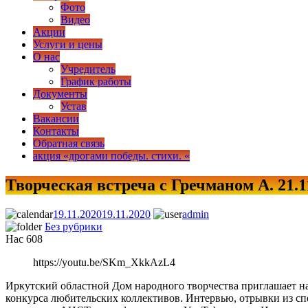
Фото
Видео
Акции
Услуги и цены
О нас
Учредитель
График работы
Документы
Устав
Вакансии
Контакты
Обратная связь
акция «дрогами победы. стихи. «
Творческая встреча с Гречманом А. 21.1
МЦНТ и Д «Звезда»
19.11.2020
19.11.2020
admin
Без рубрики
Нас
608
https://youtu.be/SKm_XkkAzL4
Иркутский областной Дом народного творчества приглашает н
конкурса любительских коллективов. Интервью, отрывки из спе