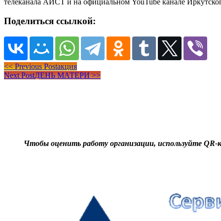
телеканала АИСТ и на официальном YouTube канале Иркутского
Поделиться ссылкой:
Навигация
<<
Previous Post
акция
Next Post
ДЕНЬ МАТЕРИ
>>
по
записям
Чтобы оценить работу организации, используйте
QR-к