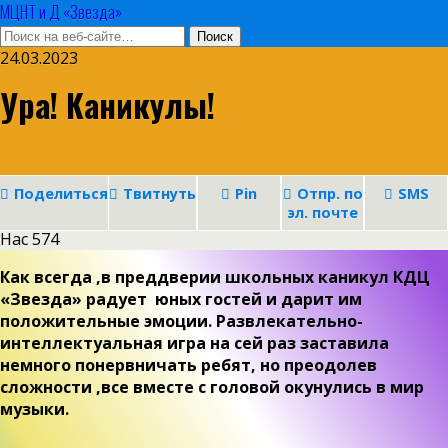
МЦНТ и Д «Звезда»
24.03.2023
Ура! Каникулы!
Поделиться
Твитнуть
Pin
Отпр. по
SMS
эл. почте
Нас
574
Как всегда ,в преддверии школьных каникул КДЦ
«Звезда» радует юных гостей и дарит им
положительные эмоции. Развлекательно-
интеллектуальная игра на сей раз заставила
немного понервничать ребят, но преодолев
сложности ,все вместе с головой окунулись в мир
музыки.