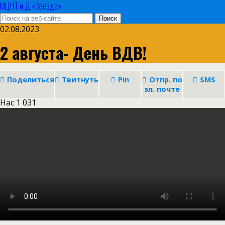
МЦНТ и Д «Звезда»
02.08.2023
2 августа- День ВДВ!
Поделиться
Твитнуть
Pin
Отпр. по
SMS
эл. почте
Нас
1 031