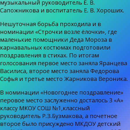
музыкальный руководитель Е. В.
Сапожникова и воспитатель Е. В. Хороших.
Нешуточная борьба проходила и в
номинации «Строчки возле ёлочки», где
маленькие помощники Деда Мороза в
карнавальных костюмах подготовили
поздравления в стихах. По итогам
голосования первое место заняла Яранцева
Василиса, второе место заняла Федорова
Софья и третье место Жарникова Вероника.
В номинации «Новогоднее поздравление»
перовое место заслуженно досталось 3 «А»
классу МКОУ СОШ №1,классный
руководитель Р.З.Бузмакова, а почетное
второе было присуждено МКДОУ детский