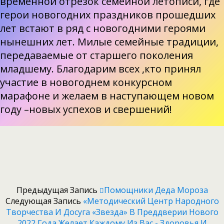
временной отрезок семейной летописи, где
герои новогодних праздников прошедших
лет встают в ряд с новогодними героями
нынешних лет. Милые семейные традиции,
передаваемые от старшего поколения
младшему. Благодарим всех ,кто принял
участие в новогоднем конкурсном
марафоне и желаем в наступающем новом
году –новых успехов и свершений!
Предыдущая Запись
Помощники Деда Мороза
Следующая Запись
«Методический Центр Народного
Творчества И Досуга «Звезда» В Преддверии Нового
2022 Года Желает Каждому Из Вас - Здоровья И